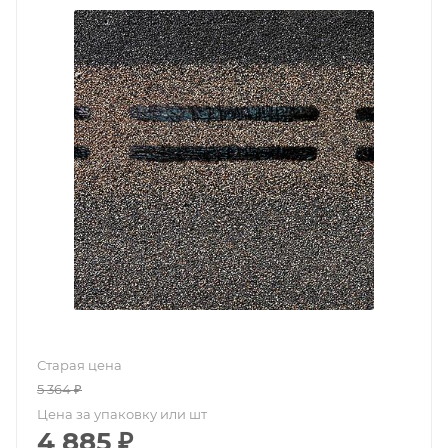
Старая цена
5 364
₽
Цена за упаковку или шт
4 885
₽