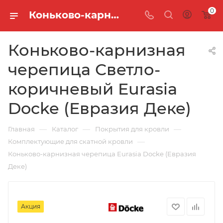
0
Коньково-карнизная черепица Светло-коричневый Eurasia Docke (Евразия Деке)
Коньково-карнизная
черепица Светло-
коричневый Eurasia
Docke (Евразия Деке)
—
—
—
Главная
Каталог
Покрытия для кровли
—
Комплектующие для скатной кровли
Коньково-карнизная черепица Eurasia Docke (Евразия
Деке)
Акция