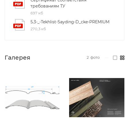
требованиям ТУ
697 кб
5.3-_-Tekhlist-Sayding-D_cke-PREMIUM
270,3 кб
Галерея
2
фото
—