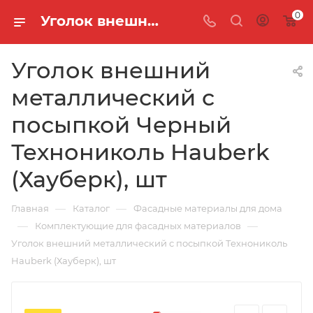
0
Уголок внешний металлический с посыпкой Черный Технониколь Hauberk (Хауберк), шт
Уголок внешний
металлический с
посыпкой Черный
Технониколь Hauberk
(Хауберк), шт
—
—
Главная
Каталог
Фасадные материалы для дома
—
—
Комплектующие для фасадных материалов
Уголок внешний металлический с посыпкой Технониколь
Hauberk (Хауберк), шт