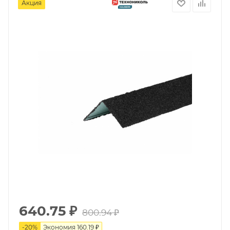
Акция
640.75
₽
800.94
₽
-
20
%
Экономия
160.19
₽