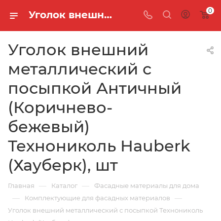
0
Уголок внешний металлический с посыпкой Античный (Коричнево-бежевый) Технониколь Hauberk (Хауберк), шт
Уголок внешний
металлический с
посыпкой Античный
(Коричнево-
бежевый)
Технониколь Hauberk
(Хауберк), шт
—
—
Главная
Каталог
Фасадные материалы для дома
—
—
Комплектующие для фасадных материалов
Уголок внешний металлический с посыпкой Технониколь