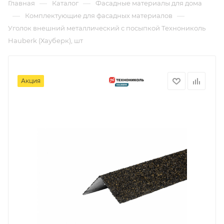
—
—
Главная
Каталог
Фасадные материалы для дома
—
—
Комплектующие для фасадных материалов
Уголок внешний металлический с посыпкой Технониколь
Hauberk (Хауберк), шт
Акция