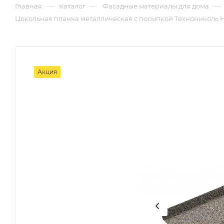
—
—
—
Главная
Каталог
Фасадные материалы для дома
Цокольная планка металлическая с посыпкой Технониколь H
Акция