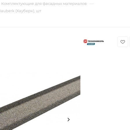
—
Комплектующие для фасадных материалов
auberk (Хауберк), шт