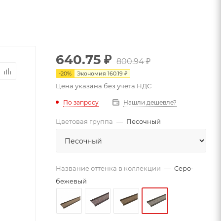
640.75
₽
800.94
₽
-
20
%
Экономия
160.19
₽
Цена указана без учета НДС
По запросу
Нашли дешевле?
Цветовая группа
—
Песочный
Название оттенка в коллекции
—
Серо-
бежевый