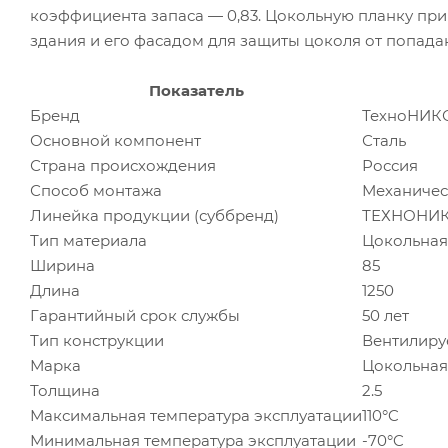
коэффициента запаса — 0,83. Цокольную планку пр
здания и его фасадом для защиты цоколя от попадан
Показатель
Бренд
ТехноНИК
Основной компонент
Сталь
Страна происхождения
Россия
Способ монтажа
Механичес
Линейка продукции (суббренд)
ТЕХНОНИКО
Тип материала
Цокольная
Ширина
85
Длина
1250
Гарантийный срок службы
50 лет
Тип конструкции
Вентилиру
Марка
Цокольна
Толщина
2.5
Максимальная температура эксплуатации
110°C
Минимальная температура эксплуатации
-70°C