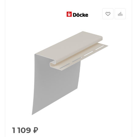
1 109
₽