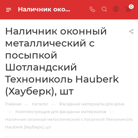
0
Наличник оконный металлический с посыпкой Шотландский Технониколь Hauberk (Хауберк), шт
Наличник оконный
металлический с
посыпкой
Шотландский
Технониколь Hauberk
(Хауберк), шт
—
—
Главная
Каталог
Фасадные материалы для дома
—
—
Комплектующие для фасадных материалов
Наличник оконный металлический с посыпкой Технониколь
Hauberk (Хауберк), шт