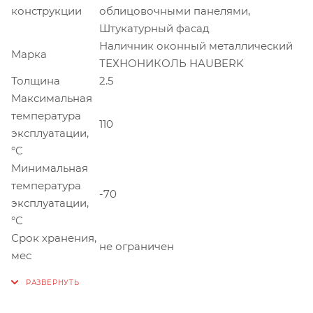
конструкции
облицовочными панелями,
Штукатурный фасад
Наличник оконный металлический
Марка
ТЕХНОНИКОЛЬ HAUBERK
Толщина
2.5
Максимальная
температура
110
эксплуатации,
°C
Минимальная
температура
-70
эксплуатации,
°C
Срок хранения,
не ограничен
мес