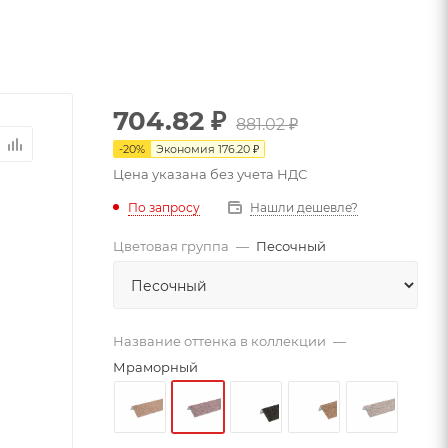
704.82
₽
881.02
₽
-
20
%
Экономия
176.20
₽
Цена указана без учета НДС
По запросу
Нашли дешевле?
Цветовая группа
—
Песочный
Название оттенка в коллекции
—
Мраморный