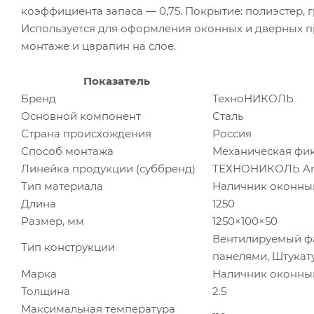
коэффициента запаса — 0,75. Покрытие: полиэстер, гр
Используется для оформления оконных и дверных п
монтаже и царапин на слое.
Показатель
Бренд
ТехноНИКОЛЬ
Основной компонент
Сталь
Страна происхождения
Россия
Способ монтажа
Механическая фи
Линейка продукции (суббренд)
ТЕХНОНИКОЛЬ Arc
Тип материала
Наличник оконны
Длина
1250
Размер, мм
1250×100×50
Вентилируемый фа
Тип конструкции
панелями, Штукат
Марка
Наличник оконн
Толщина
2.5
Максимальная температура