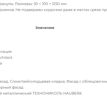
анулы. Размеры: 50 × 100 × 1250 мм.
роемов. Не подвержен коррозии даже в местах среза пр
Значение
ксация
hitect
й
сад, Слоистая/колодцевая кладка, Фасад с облицовоч
урный фасад
ый металлический ТЕХНОНИКОЛЬ HAUBERK