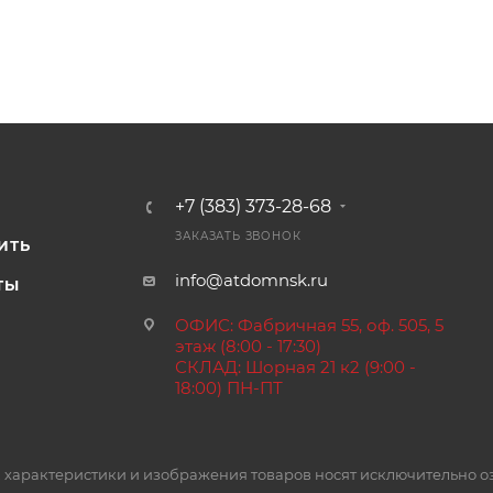
+7 (383) 373-28-68
И
ЗАКАЗАТЬ ЗВОНОК
ИТЬ
info@atdomnsk.ru
ТЫ
ОФИС: Фабричная 55, оф. 505, 5
этаж (8:00 - 17:30)
СКЛАД: Шорная 21 к2 (9:00 -
18:00) ПН-ПТ
 характеристики и изображения товаров носят исключительно о