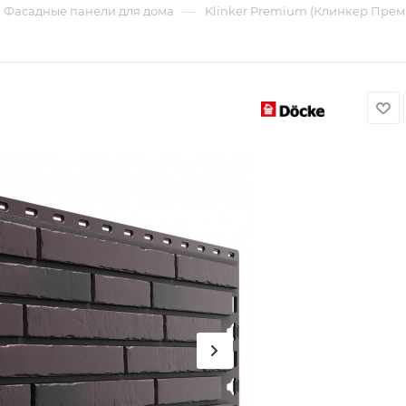
—
Фасадные панели для дома
Klinker Premium (Клинкер Преми