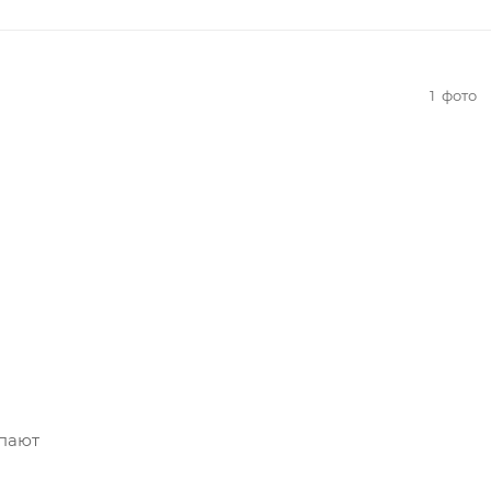
1
фото
упают