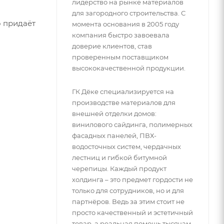
лидерство на рынке материалов
для загородного строительства. С
о придаёт
момента основания в 2005 году
компания быстро завоевала
доверие клиентов, став
проверенным поставщиком
высококачественной продукции.
ГК Дёке специализируется на
производстве материалов для
внешней отделки домов:
винилового сайдинга, полимерных
фасадных панелей, ПВХ-
водосточных систем, чердачных
лестниц и гибкой битумной
черепицы. Каждый продукт
холдинга – это предмет гордости не
только для сотрудников, но и для
партнёров. Ведь за этим стоит не
просто качественный и эстетичный
товар, а реальная помощь тысячам