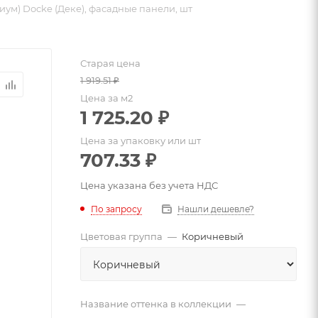
ум) Docke (Деке), фасадные панели, шт
Старая цена
1 919.51
₽
Цена за м2
1 725.20
₽
Цена за упаковку или шт
707.33
₽
Цена указана без учета НДС
По запросу
Нашли дешевле?
Цветовая группа
—
Коричневый
Название оттенка в коллекции
—