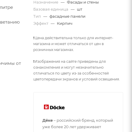
Назначение
—
Фасады и стены
алитре
Базовая единица
—
шт
Тип
—
фасадные панели
цветанию
Эффект
—
Кирпич
❗Цена действительна только для интернет-
магазина и может отличаться от цен в
розничных магазинах.
❗Изображения на сайте приведены для
личимы от
ознакомления и могут незначительно
отличаться по цвету из-за особенностей
цветопередачи экранов и условий освещения.
Дёке
– российский бренд, который
уже более 20 лет удерживает